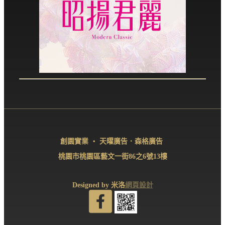
創園實業 ‧ 天曜廣告．森格廣告
桃園市桃園區藝文一街86之6號13樓
Designed by 米洛
網頁設計