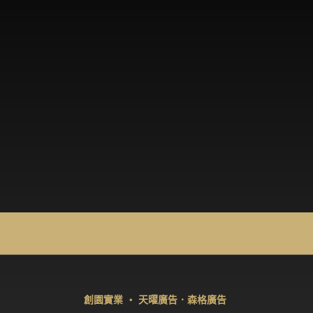
創園實業 ‧ 天曜廣告．森格廣告